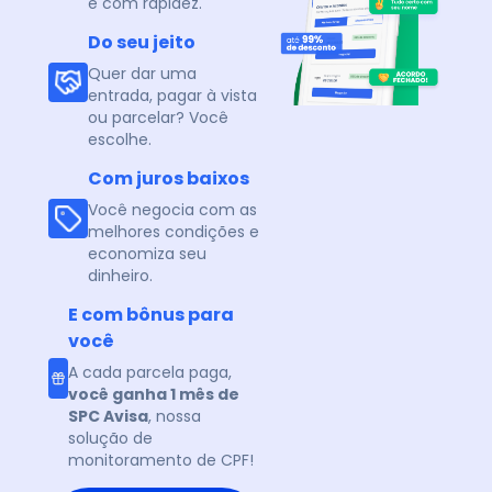
e com rapidez.
Do seu jeito
Quer dar uma
entrada, pagar à vista
ou parcelar? Você
escolhe.
Com juros baixos
Você negocia com as
melhores condições e
economiza seu
dinheiro.
E com bônus para
você
A cada parcela paga,
você ganha 1 mês de
SPC Avisa
, nossa
solução de
monitoramento de CPF!