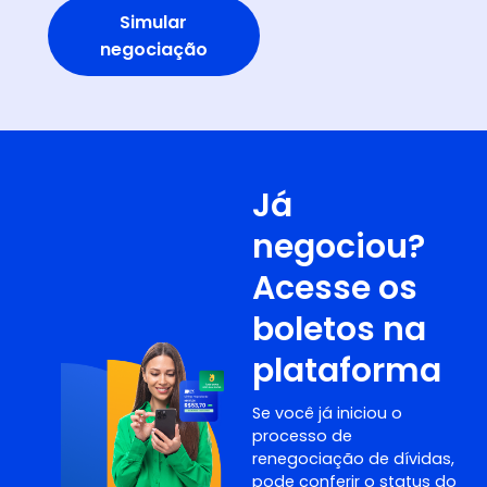
Simular
negociação
Já
negociou?
Acesse os
boletos na
plataforma
Se você já iniciou o
processo de
renegociação de dívidas,
pode conferir o status do