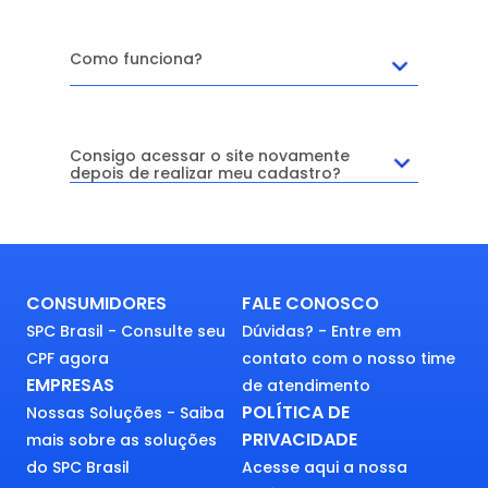
Como funciona?
Consigo acessar o site novamente
depois de realizar meu cadastro?
CONSUMIDORES
FALE CONOSCO
SPC Brasil - Consulte seu
Dúvidas? - Entre em
CPF agora
contato com o nosso time
EMPRESAS
de atendimento
POLÍTICA DE
Nossas Soluções - Saiba
PRIVACIDADE
mais sobre as soluções
do SPC Brasil
Acesse aqui a nossa