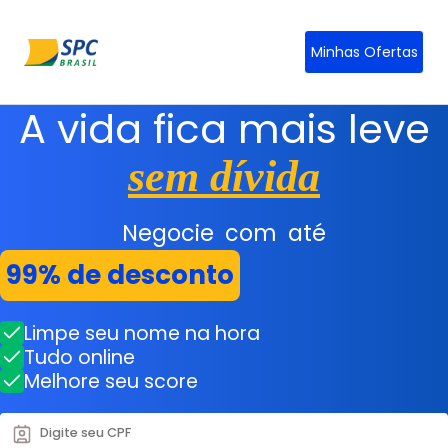
Minhas Ofertas
A vida fica mais leve
sem dívida
Negocie com até
99% de desconto
Limpe seu nome na hora
Tudo online
Melhore seu score